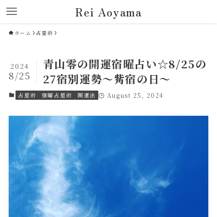
Rei Aoyama
ホーム
占星術
青山零の開運宿曜占い☆8/25の
2024
8/25
27宿別運勢～觜宿の日～
占星術
宿曜占星術
開運法
August 25, 2024