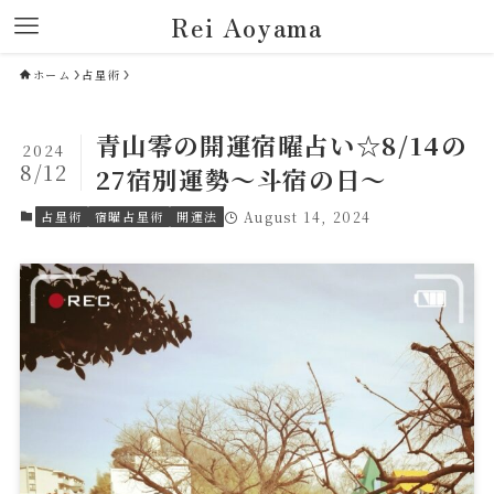
Rei Aoyama
ホーム
占星術
青山零の開運宿曜占い☆8/14の
2024
8/12
27宿別運勢～斗宿の日～
占星術
宿曜占星術
開運法
August 14, 2024