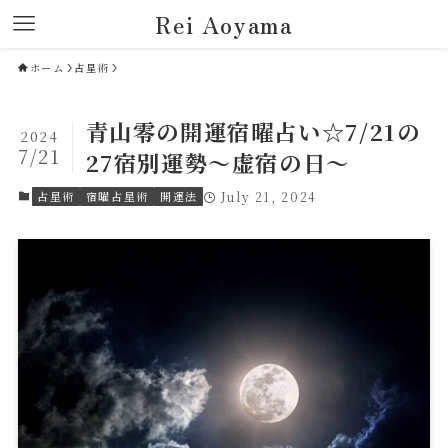
Rei Aoyama
ホーム
占星術
青山零の開運宿曜占い☆7/21の
2024
7/21
27宿別運勢～虚宿の日～
占星術
宿曜占星術
開運法
July 21, 2024