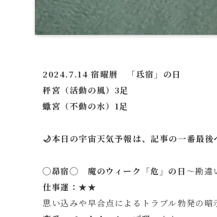
2024.7.14 宿曜暦 「氐宿」の日
秤宮（活動の風）3足
蠍宮（不動の水）1足
🌙本日の宇宙天気予報は、記事の一番最後へ
◯
昴
宿◯ 魔のウィーク「危」の日
～勘違
仕事運：★★
思い込みや早合点によるトラブル勃発の暗