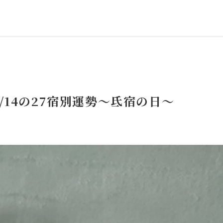
/14の27宿別運勢～氐宿の日～