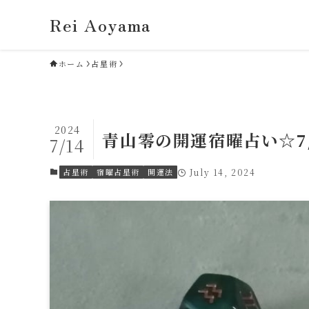
Rei Aoyama
ホーム
占星術
2024
青山零の開運宿曜占い☆7
7/14
占星術
宿曜占星術
開運法
July 14, 2024