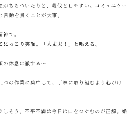
在がちらついたりと、殺伐としやすい。コミュニケー
と言動を貫くことが大事。
精神で。
てにっこり笑顔。「大丈夫！」と唱える
。
頭の休息に徹する～
つ1つの作業に集中して、丁寧に取り組むよう心がけ
ラしそう。不平不満は今日は口をつぐむのが正解。嫌