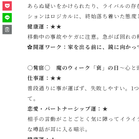
あらぬ疑いをかけられたり、ライバルの存
ションはロジカルに、終始落ち着いた態度
健康運：★★
移動中の事故やケガに注意。急がば回れの
✿開運ワーク：家を出る前に、鏡に向かっ
〇觜
宿◯
魔のウィーク「衰」の日
～心と
仕事運：★★
普段通りに事が運ばず、失敗しやすい。1
て。
恋愛・パートナーシップ運：★
相手の言動がことごとく気に障ってイライ
な噂話が耳に入る暗示。