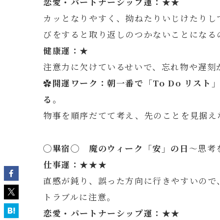
恋愛・パートナーシップ運：★★
カッとなりやすく、拗ねたりいじけたりし
びをすると取り返しのつかないことになる
健康運：★
注意力に欠けているせいで、忘れ物や遅刻
✿開運ワーク：朝一番で「To Do リス
る。
物事を順序だてて考え、先のことを見据え
◯
畢
宿◯ 魔のウィーク「安」の日
～思考
仕事運：★★★
直感が鈍り、誤った方向に行きやすいので
トラブルに注意。
恋愛・パートナーシップ運：★★