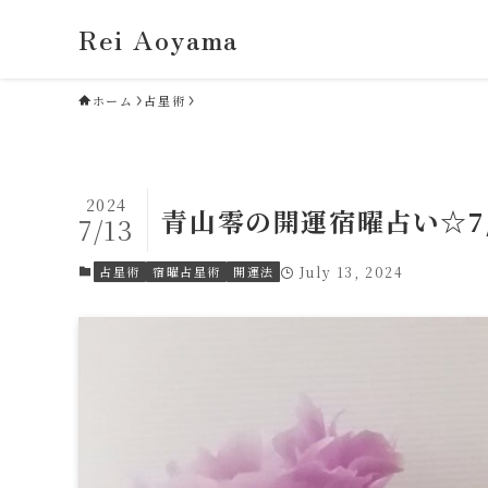
Rei Aoyama
ホーム
占星術
2024
青山零の開運宿曜占い☆7
7/13
占星術
宿曜占星術
開運法
July 13, 2024