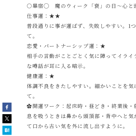
〇畢宿◯ 魔のウィーク「衰」の日～心と
仕事運：★★
普段通りに事が運ばず、失敗しやすい。1
て。
恋愛・パートナーシップ運：★
相手の言動がことごとく気に障ってイライ
な噂話が耳に入る暗示。
健康運：★
体調不良をきたしやすい。細かいことを気
て。
✿開運ワーク：起床時・昼どき・終業後・
息を吸うときは鼻から頭頂部・背中へと気
て口から古い気を外に流し出すように。