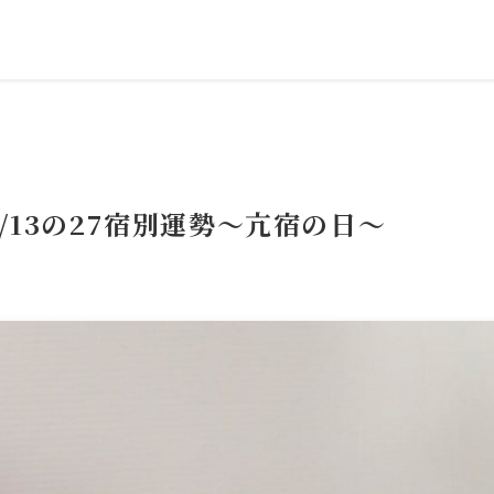
/13の27宿別運勢～亢宿の日～